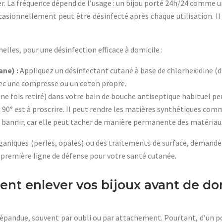
. La fréquence dépend de l’usage : un bijou porté 24h/24 comme une
ccasionnellement peut être désinfecté après chaque utilisation. Il
elles, pour une désinfection efficace à domicile :
ane) :
Appliquez un désinfectant cutané à base de chlorhexidine (di
ec une compresse ou un coton propre.
une fois retiré) dans votre bain de bouche antiseptique habituel p
u 90° est à proscrire. Il peut rendre les matières synthétiques comm
à bannir, car elle peut tacher de manière permanente des matériau
rganiques (perles, opales) ou des traitements de surface, demandez
a première ligne de défense pour votre santé cutanée.
t enlever vos bijoux avant de dorm
répandue, souvent par oubli ou par attachement. Pourtant, d’un poi