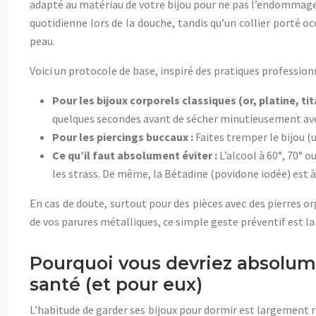
adapté au matériau de votre bijou pour ne pas l’endommager
quotidienne lors de la douche, tandis qu’un collier porté o
peau.
Voici un protocole de base, inspiré des pratiques professionn
Pour les bijoux corporels classiques (or, platine, tit
quelques secondes avant de sécher minutieusement av
Pour les piercings buccaux :
Faites tremper le bijou (
Ce qu’il faut absolument éviter :
L’alcool à 60°, 70° o
les strass. De même, la Bétadine (povidone iodée) est 
En cas de doute, surtout pour des pièces avec des pierres o
de vos parures métalliques, ce simple geste préventif est l
Pourquoi vous devriez absolumen
santé (et pour eux)
L’habitude de garder ses bijoux pour dormir est largement 