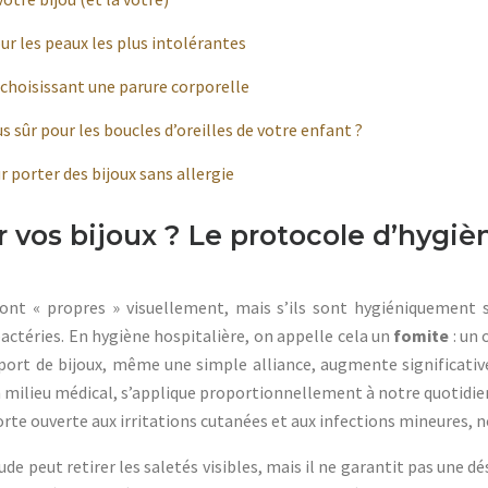
ur les peaux les plus intolérantes
 choisissant une parure corporelle
us sûr pour les boucles d’oreilles de votre enfant ?
 porter des bijoux sans allergie
vos bijoux ? Le protocole d’hygiè
sont « propres » visuellement, mais s’ils sont hygiéniquement s
bactéries. En hygiène hospitalière, on appelle cela un
fomite
: un 
port de bijoux, même une simple alliance, augmente significati
que en milieu médical, s’applique proportionnellement à notre quotid
te ouverte aux irritations cutanées et aux infections mineures, 
e peut retirer les saletés visibles, mais il ne garantit pas une dé