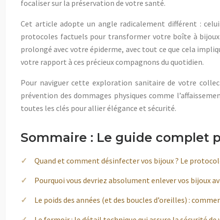
focaliser sur la préservation de votre santé.
Cet article adopte un angle radicalement différent : celu
protocoles factuels pour transformer votre boîte à bij
prolongé avec votre épiderme, avec tout ce que cela impli
votre rapport à ces précieux compagnons du quotidien.
Pour naviguer cette exploration sanitaire de votre collec
prévention des dommages physiques comme l’affaissement de
toutes les clés pour allier élégance et sécurité.
Sommaire : Le guide complet pou
Quand et comment désinfecter vos bijoux ? Le protocol
Pourquoi vous devriez absolument enlever vos bijoux ava
Le poids des années (et des boucles d’oreilles) : commen
Le fermoir : le détail technique qui assure la sécurité de 