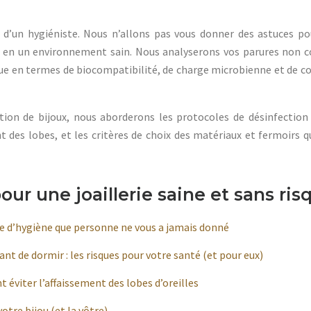
i d’un hygiéniste. Nous n’allons pas vous donner des astuces pou
oux en un environnement sain. Nous analyserons vos parures no
que en termes de biocompatibilité, de charge microbienne et de 
tion de bijoux, nous aborderons les protocoles de désinfection
s lobes, et les critères de choix des matériaux et fermoirs qu
r une joaillerie saine et sans ris
e d’hygiène que personne ne vous a jamais donné
nt de dormir : les risques pour votre santé (et pour eux)
t éviter l’affaissement des lobes d’oreilles
votre bijou (et la vôtre)