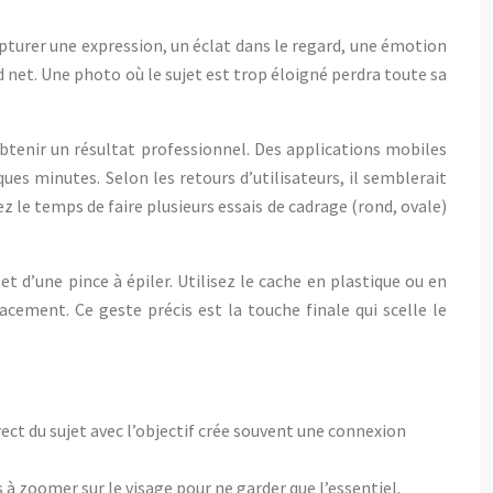
apturer une expression, un éclat dans le regard, une émotion
d net. Une photo où le sujet est trop éloigné perdra toute sa
tenir un résultat professionnel. Des applications mobiles
es minutes. Selon les retours d’utilisateurs, il semblerait
 le temps de faire plusieurs essais de cadrage (rond, ovale)
 et d’une pince à épiler. Utilisez le cache en plastique ou en
ement. Ce geste précis est la touche finale qui scelle le
ct du sujet avec l’objectif crée souvent une connexion
 à zoomer sur le visage pour ne garder que l’essentiel.