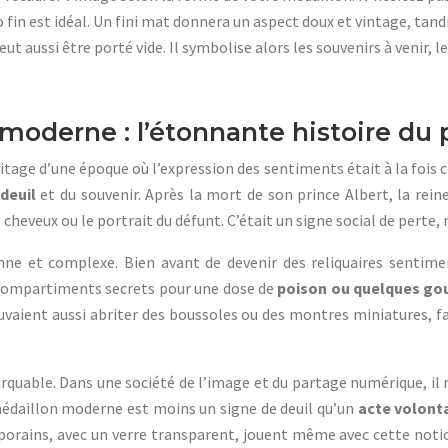
in est idéal. Un fini mat donnera un aspect doux et vintage, tandis q
t aussi être porté vide. Il symbolise alors les souvenirs à venir, 
 moderne : l’étonnante histoire du 
tage d’une époque où l’expression des sentiments était à la fois codi
deuil
et du souvenir. Après la mort de son prince Albert, la reine
heveux ou le portrait du défunt. C’était un signe social de perte, 
ne et complexe. Bien avant de devenir des reliquaires sentimen
 compartiments secrets pour une dose de
poison ou quelques go
ouvaient aussi abriter des boussoles ou des montres miniatures, fa
quable. Dans une société de l’image et du partage numérique, il r
 médaillon moderne est moins un signe de deuil qu’un
acte volonta
porains, avec un verre transparent, jouent même avec cette notion 