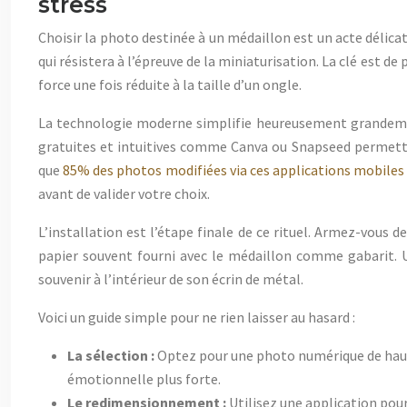
stress
Choisir la photo destinée à un médaillon est un acte délica
qui résistera à l’épreuve de la miniaturisation. La clé est de p
force une fois réduite à la taille d’un ongle.
La technologie moderne simplifie heureusement grandement
gratuites et intuitives comme Canva ou Snapseed permettent
que
85% des photos modifiées via ces applications mobiles
avant de valider votre choix.
L’installation est l’étape finale de ce rituel. Armez-vous de
papier souvent fourni avec le médaillon comme gabarit. U
souvenir à l’intérieur de son écrin de métal.
Voici un guide simple pour ne rien laisser au hasard :
La sélection :
Optez pour une photo numérique de haute 
émotionnelle plus forte.
Le redimensionnement :
Utilisez une application pour