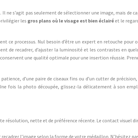
t. Il ne s’agit pas seulement de sélectionner une image, mais de c
rivilégier les
gros plans où le visage est bien éclairé
et le regar
 ce processus. Nul besoin d’être un expert en retouche pour ob
 de recadrer, d’ajuster la luminosité et les contrastes en quelqu
conservent une qualité optimale pour une insertion réussie. Prenez
 patience, d’une paire de ciseaux fins ou d’un cutter de précision,
ne fois la photo découpée, glissez-la délicatement à son emplac
résolution, nette et de préférence récente. Le contact visuel dire
 recadrer l’image selon la forme de votre médaillon. N’hésitez pas