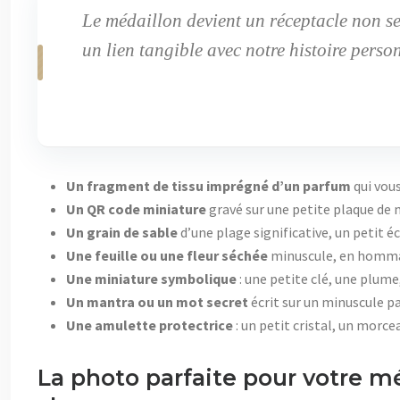
Le médaillon devient un réceptacle non seu
un lien tangible avec notre histoire person
Un fragment de tissu imprégné d’un parfum
qui vous
Un QR code miniature
gravé sur une petite plaque de m
Un grain de sable
d’une plage significative, un petit é
Une feuille ou une fleur séchée
minuscule, en hommag
Une miniature symbolique
: une petite clé, une plum
Un mantra ou un mot secret
écrit sur un minuscule p
Une amulette protectrice
: un petit cristal, un morce
La photo parfaite pour votre méda