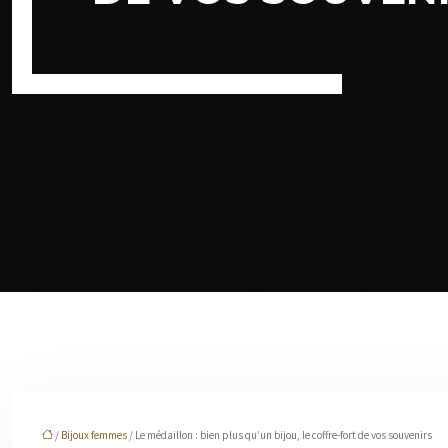
/
Bijoux femmes
/ Le médaillon : bien plus qu’un bijou, le coffre-fort de vos souvenirs